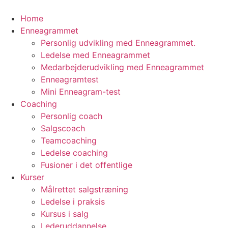
Videre
til
Home
indhold
Enneagrammet
Personlig udvikling med Enneagrammet.
Ledelse med Enneagrammet
Medarbejderudvikling med Enneagrammet
Enneagramtest
Mini Enneagram-test
Coaching
Personlig coach
Salgscoach
Teamcoaching
Ledelse coaching
Fusioner i det offentlige
Kurser
Målrettet salgstræning
Ledelse i praksis
Kursus i salg
Lederuddannelse