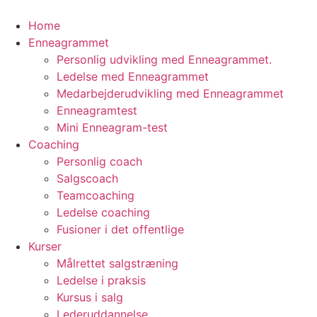
Videre
til
Home
indhold
Enneagrammet
Personlig udvikling med Enneagrammet.
Ledelse med Enneagrammet
Medarbejderudvikling med Enneagrammet
Enneagramtest
Mini Enneagram-test
Coaching
Personlig coach
Salgscoach
Teamcoaching
Ledelse coaching
Fusioner i det offentlige
Kurser
Målrettet salgstræning
Ledelse i praksis
Kursus i salg
Lederuddannelse