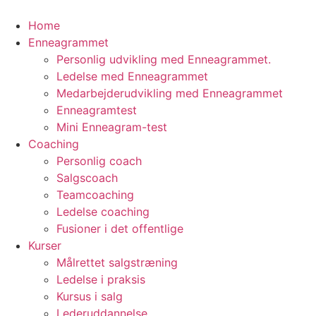
Videre
til
Home
indhold
Enneagrammet
Personlig udvikling med Enneagrammet.
Ledelse med Enneagrammet
Medarbejderudvikling med Enneagrammet
Enneagramtest
Mini Enneagram-test
Coaching
Personlig coach
Salgscoach
Teamcoaching
Ledelse coaching
Fusioner i det offentlige
Kurser
Målrettet salgstræning
Ledelse i praksis
Kursus i salg
Lederuddannelse