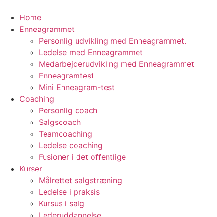
Videre
til
Home
indhold
Enneagrammet
Personlig udvikling med Enneagrammet.
Ledelse med Enneagrammet
Medarbejderudvikling med Enneagrammet
Enneagramtest
Mini Enneagram-test
Coaching
Personlig coach
Salgscoach
Teamcoaching
Ledelse coaching
Fusioner i det offentlige
Kurser
Målrettet salgstræning
Ledelse i praksis
Kursus i salg
Lederuddannelse