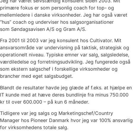
Jeg har været selvstændig konsulent siden 2003. Mit
primære fokus er som personlig coach for top- og
mellemledere i danske virksonheder. Jeg har også været
“hus” coach og underviser hos salgsorganisationer
som Søndagsavisen A/S og Gram A/S.
Fra 2001 til 2003 var jeg konsulent hos Cultivator. Mit
ansvarsområde var undervisning på taktisk, strategisk og
operationelt niveau. Typiske emner var salg, salgsledelse,
værdiledelse og forretningsudvikling. Jeg fungerede også
som ekstern salgschef i forskellige virksomheder og
brancher med eget salgsbudget.
Blandt de resultater havde jeg glæde af f.eks. at hjælpe en
IT kunde med at hæve deres bundlinje fra minus 750.000
kr til over 600.000 – på kun 6 måneder.
Tidligere var jeg salgs og Marketingschef/Country
Manager hos Pioneer Danmark hvor jeg var 100% ansvarlig
for virksomhedens totale salg.